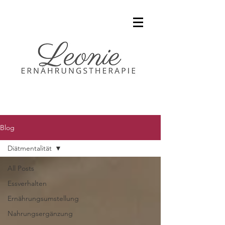
Blog
Diätmentalität
All Posts
Essverhalten
Ernährungsumstellung
Nahrungsergänzung