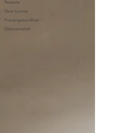
Rezepte
Über Leonie
Frauengesundheit
Diätmentalität