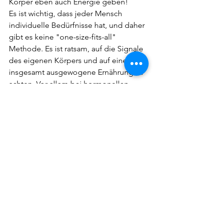
Körper eben auch Energie geben!
Es ist wichtig, dass jeder Mensch 
individuelle Bedürfnisse hat, und daher 
gibt es keine "one-size-fits-all" 
Methode. Es ist ratsam, auf die Signale 
des eigenen Körpers und auf eine 
insgesamt ausgewogene Ernährung zu 
achten. Vor allem bei hormonellen 
Ungleichgewichten oder anderen 
gesundheitlichen Problemen sollte 
man vorsichtig sein und 
professionellen Rat von einer 
qualifizierten Ernährungsberaterin 
einholen!
Ganzen Beitrag lesen
Wissenswertes zum Thema Keto Diät