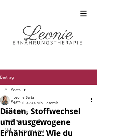
Beitrag
All Posts
Leonie Barbi
All Posts
13. Juli 2023
4 Min. Lesezeit
Diäten, Stoffwechsel
Essverhalten
und ausgewogene
Ernährungsumstellung
Nahrungsergänzung
Ernährung: Wie du