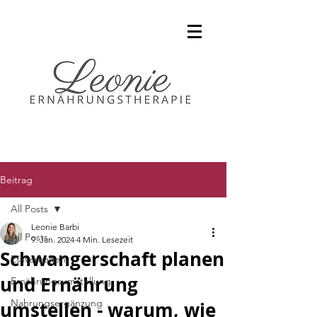
Beitrag
All Posts
Leonie Barbi
All Posts
9. Jan. 2024
4 Min. Lesezeit
Schwangerschaft planen
Essverhalten
und Ernährung
Ernährungsumstellung
Nahrungsergänzung
umstellen - warum, wie