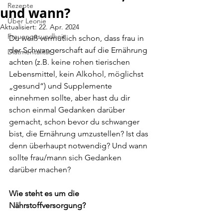
Rezepte
und wann?
Über Leonie
Aktualisiert:
22. Apr. 2024
Frauengesundheit
Du weiß vermutlich schon, dass frau in 
der Schwangerschaft auf die Ernährung 
Diätmentalität
achten (z.B. keine rohen tierischen 
Lebensmittel, kein Alkohol, möglichst 
„gesund“) und Supplemente 
einnehmen sollte, aber hast du dir 
schon einmal Gedanken darüber 
gemacht, schon bevor du schwanger 
bist, die Ernährung umzustellen? Ist das 
denn überhaupt notwendig? Und wann 
sollte frau/mann sich Gedanken 
darüber machen?
Wie steht es um die 
Nährstoffversorgung?