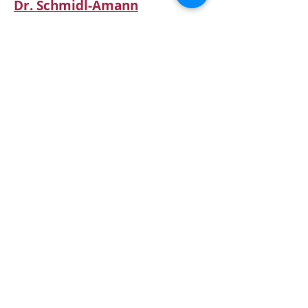
Dr. Schmidl-Amann
Fachärztin für Gynäkologie und
Geburtshilfe in St. Pölten
Mitgliedschaften