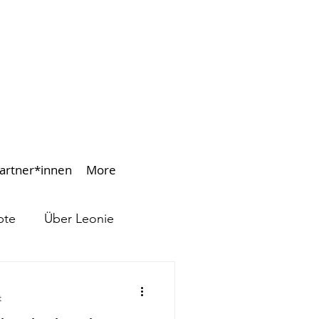
artner*innen
More
pte
Über Leonie
t