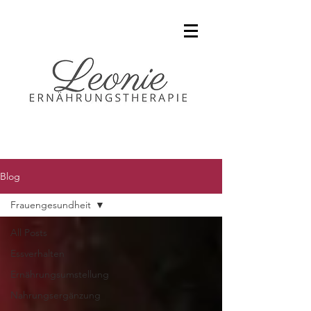
Blog
Frauengesundheit
All Posts
Essverhalten
Ernährungsumstellung
Nahrungsergänzung