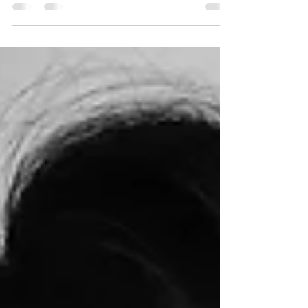
Die meisten Menschen sind im Laufe ihres Lebens
einmal von Hautunreinheiten betroffen. Manche
mehr, manche weniger. In diesem Beitrag...