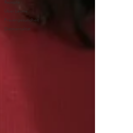
Rezepte
Über Leonie
Frauengesundheit
Diätmentalität