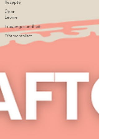
Rezepte
Über
Leonie
Frauengesundheit
Diätmentalität