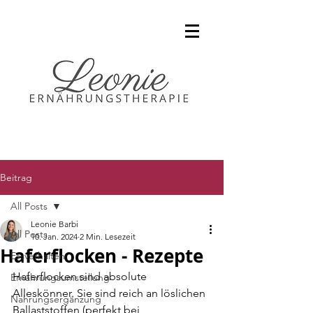
Beitrag
All Posts
Leonie Barbi
All Posts
10. Jan. 2024
2 Min. Lesezeit
Haferflocken - Rezepte
Essverhalten
Haferflocken sind absolute 
Ernährungsumstellung
Alleskönner. Sie sind reich an löslichen 
Nahrungsergänzung
Ballaststoffen (perfekt bei 