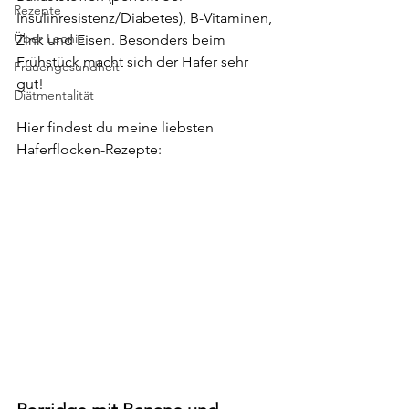
Rezepte
Insulinresistenz/Diabetes), B-Vitaminen, 
Über Leonie
Zink und Eisen. Besonders beim 
Frühstück macht sich der Hafer sehr 
Frauengesundheit
gut!
Diätmentalität
Hier findest du meine liebsten 
Haferflocken-Rezepte: