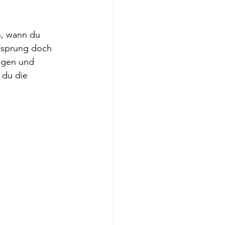
, wann du 
Eisprung doch 
agen und 
 du die 