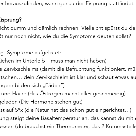
er herauszufinden, wann genau der Eisprung stattfindet.
Eisprung?
icht dumm und dämlich rechnen. Vielleicht spürst du de
t nur noch nicht, wie du die Symptome deuten sollst?
ng- Symptome aufgelistet:
Ziehen im Unterleib – muss man nicht haben)
 Zervixschleims (damit die Befruchtung funktioniert, mü
tschen… dein Zervixschleim ist klar und schaut etwas aus
ngern bilden sich „Fäden“)
und Haare (das Östrogen macht alles geschmeidig)
geladen (Die Hormone stehen gut)
st auf S*x (die Natur hat das schon gut eingerichtet…)
ng steigt deine Basaltemperatur an, das kannst du mit 
ssen (du brauchst ein Thermometer, das 2 Kommastelle