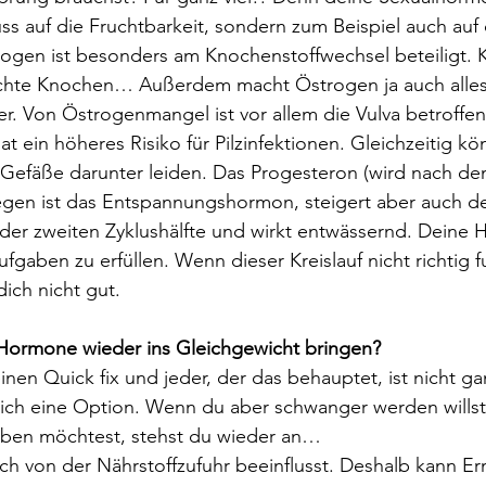
uss auf die Fruchtbarkeit, sondern zum Beispiel auch auf
ogen ist besonders am Knochenstoffwechsel beteiligt. 
echte Knochen… Außerdem macht Östrogen ja auch alles
. Von Östrogenmangel ist vor allem die Vulva betroffen, 
t ein höheres Risiko für Pilzinfektionen. Gleichzeitig kö
 Gefäße darunter leiden. Das Progesteron (wird nach de
egen ist das Entspannungshormon, steigert aber auch d
 der zweiten Zyklushälfte und wirkt entwässernd. Deine
fgaben zu erfüllen. Wenn dieser Kreislauf nicht richtig f
dich nicht gut.
Hormone wieder ins Gleichgewicht bringen?
einen Quick fix und jeder, der das behauptet, ist nicht ga
türlich eine Option. Wenn du aber schwanger werden wills
haben möchtest, stehst du wieder an…
 von der Nährstoffzufuhr beeinflusst. Deshalb kann Er