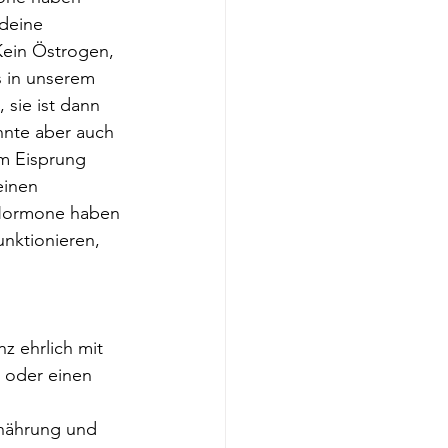
 deine 
Kein Östrogen, 
 in unserem 
sie ist dann 
nnte aber auch 
m Eisprung 
einen 
 Hormone haben 
unktionieren, 
nz ehrlich mit 
t oder einen 
nährung und 