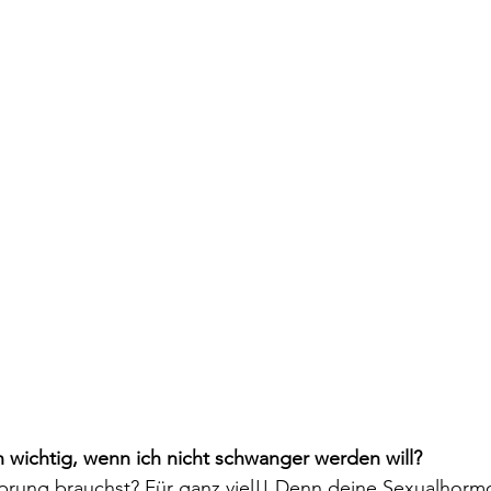
h wichtig, wenn ich nicht schwanger werden will?
prung brauchst? Für ganz viel!! Denn deine Sexualhor