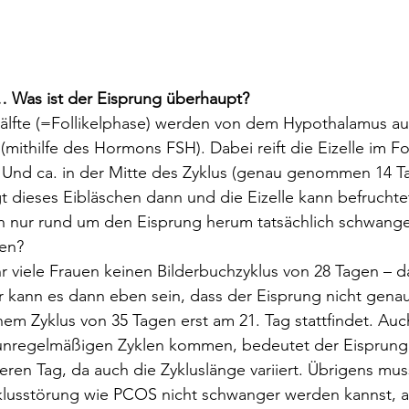
 Was ist der Eisprung überhaupt?
hälfte (=Follikelphase) werden von dem Hypothalamus au
 (mithilfe des Hormons FSH). Dabei reift die Eizelle im Fol
 Und ca. in der Mitte des Zyklus (genau genommen 14 Ta
t dieses Eibläschen dann und die Eizelle kann befrucht
ch nur rund um den Eisprung herum tatsächlich schwang
en?
r viele Frauen keinen Bilderbuchzyklus von 28 Tagen – da
 kann es dann eben sein, dass der Eisprung nicht genau 
inem Zyklus von 35 Tagen erst am 21. Tag stattfindet. Auc
unregelmäßigen Zyklen kommen, bedeutet der Eisprung i
en Tag, da auch die Zykluslänge variiert. Übrigens muss 
klusstörung wie PCOS nicht schwanger werden kannst, ab