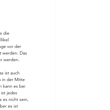
s die 
likel 
ge vor der 
et werden. Das 
er werden.
s ist auch 
in der Mitte 
h kann es bei 
st jedes 
es nicht sein, 
er es ist 