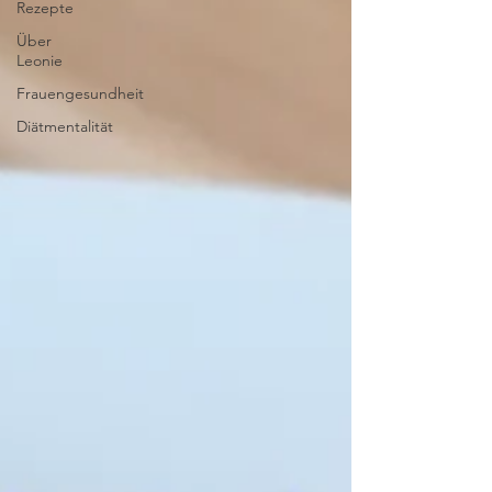
Rezepte
Über
Leonie
Frauengesundheit
Diätmentalität