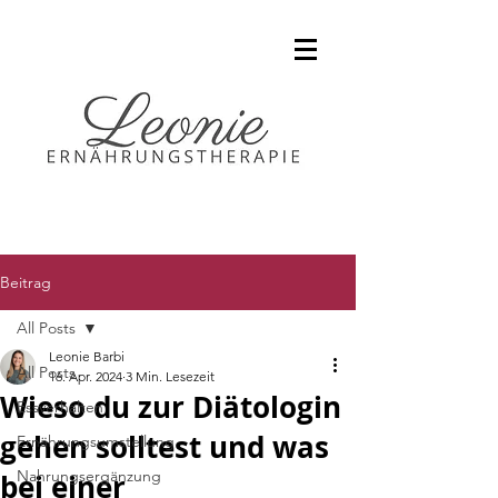
Beitrag
All Posts
Leonie Barbi
All Posts
16. Apr. 2024
3 Min. Lesezeit
Wieso du zur Diätologin
Essverhalten
gehen solltest und was
Ernährungsumstellung
Nahrungsergänzung
bei einer