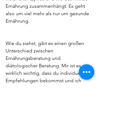
Ernährung zusammenhängt. Es geht 
also um viel mehr als nur um gesunde 
Ernährung. 
Wie du siehst, gibt es einen großen 
Unterschied zwischen 
Ernährungsberatung und 
diätologischer Beratung. Mir ist es 
wirklich wichtig, dass du individuelle 
Empfehlungen bekommst und ich 
möchte dir eben keine 0815-Lösung 
überstülpen, so wie es oft bei 
Abnehmprogrammen der Fall ist. Dafür 
nehme ich mir viel Zeit (mehr als deine 
eigentliche Beratungszeit dauert), 
damit du wieder mehr Leichtigkeit in 
deinem Essalltag findest. Für deinen 